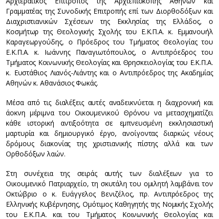
Αρχιερατικός Επίτροπος της Αρχιεπισκοπής Αθηνών και
Γραμματέας της Συνοδικής Επιτροπής επί των Διορθοδόξων και
Διαχριστιανικών Σχέσεων της Εκκλησίας της Ελλάδος, ο
Κοσμήτωρ της Θεολογικής Σχολής του Ε.Κ.Π.Α. κ. Εμμανουήλ
Καραγεωργούδης, ο Πρόεδρος του Τμήματος Θεολογίας του
Ε.Κ.Π.Α. κ. Ιωάννης Παναγιωτόπουλος, ο Αντιπρόεδρος του
Τμήματος Κοινωνικής Θεολογίας και Θρησκειολογίας του Ε.Κ.Π.Α.
κ. Ευστάθιος Λιανός-Λιάντης και ο Αντιπρόεδρος της Ακαδημίας
Αθηνών κ. Αθανάσιος Φωκάς.
Μέσα από τις διαλέξεις αυτές αναδεικνύεται η διαχρονική και
άοκνη μέριμνα του Οικουμενικού Θρόνου να μετασχηματίζει
κάθε ιστορική αντιξοότητα σε εμπνευσμένη εκκλησιαστική
μαρτυρία και δημιουργικό έργο, ανοίγοντας διαρκώς νέους
δρόμους διακονίας της χριστιανικής πίστης αλλά και των
Ορθοδόξων λαών.
Στη συνέχεια της σειράς αυτής των διαλέξεων για το
Οικουμενικό Πατριαρχείο, τη σκυτάλη του ομιλητή λαμβάνει τον
Οκτώβριο ο κ. Ευάγγελος Βενιζέλος, πρ. Αντιπρόεδρος της
Ελληνικής Κυβέρνησης, Ομότιμος Καθηγητής της Νομικής Σχολής
του Ε.Κ.Π.Α. και του Τμήματος Κοινωνικής Θεολογίας και