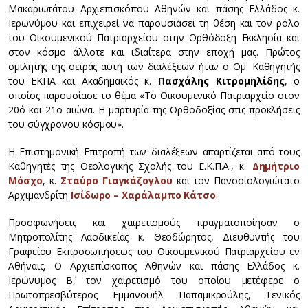
Μακαριωτάτου Αρχιεπισκόπου Αθηνών και πάσης Ελλάδος κ.
Ιερωνύμου και επιχειρεί να παρουσιάσει τη θέση και τον ρόλο
του Οικουμενικού Πατριαρχείου στην Ορθόδοξη Εκκλησία και
στον κόσμο άλλοτε και ιδιαίτερα στην εποχή μας. Πρώτος
ομιλητής της σειράς αυτή των διαλέξεων ήταν ο Ομ. Καθηγητής
του ΕΚΠΑ και Ακαδημαϊκός κ.
Πασχάλης Κιτρομηλίδης
, ο
οποίος παρουσίασε το θέμα «Το Οικουμενικό Πατριαρχείο στον
20ό και 21ο αιώνα. Η μαρτυρία της Ορθοδοξίας στις προκλήσεις
του σύγχρονου κόσμου».
Η Επιστημονική Επιτροπή των διαλέξεων απαρτίζεται από τους
Καθηγητές της Θεολογικής Σχολής του Ε.Κ.Π.Α., κ.
Δημήτριο
Μόσχο
, κ.
Σταύρο Γιαγκάζογλου
και τον Πανοσιολογιώτατο
Αρχιμανδρίτη
Ισίδωρο – Χαράλαμπο Κάτσο
.
Προσφωνήσεις και χαιρετισμούς πραγματοποίησαν ο
Μητροπολίτης Λαοδικείας κ. Θεοδώρητος, Διευθυντής του
Γραφείου Εκπροσωπήσεως του Οικουμενικού Πατριαρχείου εν
Αθήναις, Ο Αρχιεπίσκοπος Αθηνών και πάσης Ελλάδος κ.
Ιερώνυμος Β΄, τον χαιρετισμό του οποίου μετέφερε ο
Πρωτοπρεσβύτερος Εμμανουήλ Παπαμικρούλης, Γενικός