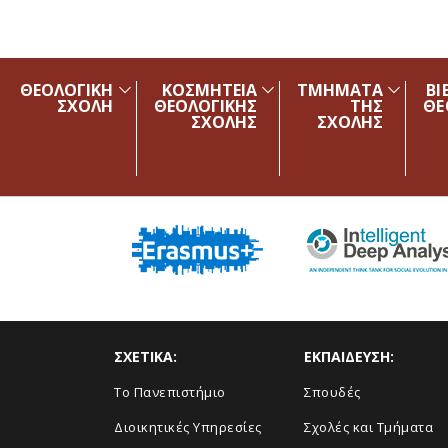
Skip to main navigation
Skip to main content
Skip to page footer
ΘΕΟΛΟΓΙΚΗ
ΚΟΣΜΗΤΕΙΑ
ΤΜΗΜΑΤΑ
ΒΙ
ΣΧΟΛΗ
ΘΕΟΛΟΓΙΚΗΣ
ΤΗΣ
ΘΕ
ΣΧΟΛΗΣ
ΣΧΟΛΗΣ
ΣΧΕΤΙΚΑ:
ΕΚΠΑΙΔΕΥΣΗ:
Το Πανεπιστήμιο
Σπουδές
Διοικητικές Υπηρεσίες
Σχολές και Τμήματα