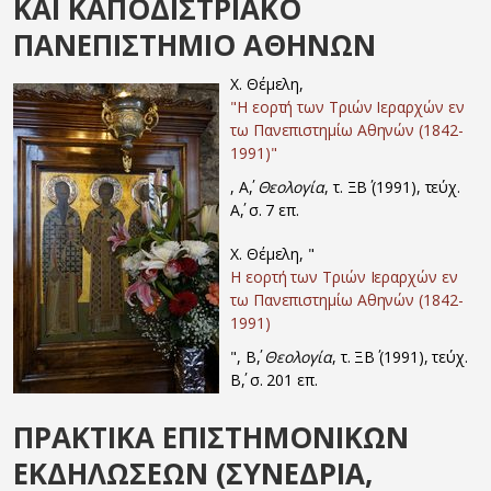
ΚΑΙ ΚΑΠΟΔΙΣΤΡΙΑΚΟ
ΠΑΝΕΠΙΣΤΗΜΙΟ ΑΘΗΝΩΝ
Χ. Θέμελη,
"Η εορτή των Τριών Ιεραρχών εν
τω Πανεπιστημίω Αθηνών (1842-
1991)"
, Α΄,
Θεολογία
, τ. ΞΒ΄ (1991), τεύχ.
Α΄, σ. 7 επ.
Χ. Θέμελη, "
Η εορτή των Τριών Ιεραρχών εν
τω Πανεπιστημίω Αθηνών (1842-
1991)
", Β΄,
Θεολογία
, τ. ΞΒ΄ (1991), τεύχ.
Β΄, σ. 201 επ.
ΠΡΑΚΤΙΚΑ ΕΠΙΣΤΗΜΟΝΙΚΩΝ
ΕΚΔΗΛΩΣΕΩΝ (ΣΥΝΕΔΡΙΑ,