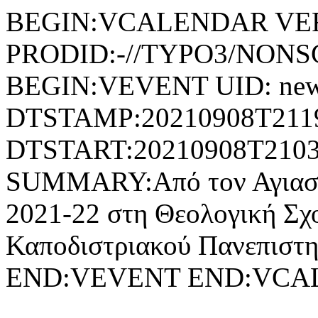
BEGIN:VCALENDAR VER
PRODID:-//TYPO3/NONSG
BEGIN:VEVENT UID: news
DTSTAMP:20210908T211
DTSTART:20210908T2103
SUMMARY:Από τον Αγιασμό
2021-22 στη Θεολογική Σχο
Καποδιστριακού Πανεπιστη
END:VEVENT END:VC